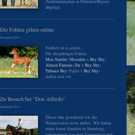
Zuchtstutenschau in Parkstein/Bayern
abgelegt.
Die Fohlen gehen online
November 2014
Endlich ist es soweit...
Die diesjährigen Fohlen
Miss Starlite
(
Moonlite
x
Bey Shy
)
Almost Famous
(
Joy
x
Bey Shy
)
Tabasco Bey
(Fajita x
Bey Shy
)
stellen sich vor.
Zu Besuch bei "Don Alfredo"
September 2014
Dieses Jahr gestalteten wir das
Wanderreiten etwas anders. Wir hatten
einen festen Standort in Sternberg,
unternahmen von dort Tagestouren und