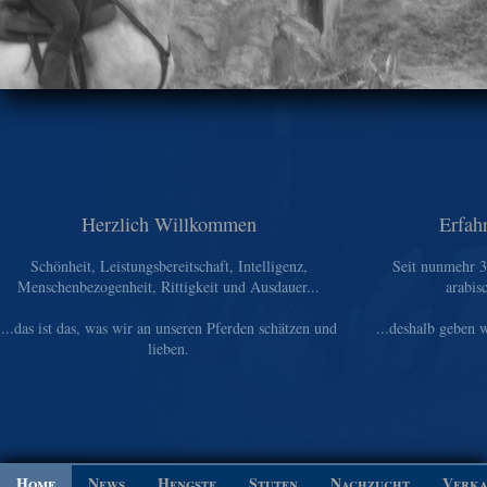
Herzlich Willkommen
Erfah
Schönheit, Leistungsbereitschaft, Intelligenz,
Seit nunmehr 3
Menschenbezogenheit, Rittigkeit und Ausdauer...
arabis
...das ist das, was wir an unseren Pferden schätzen und
...deshalb geben w
lieben.
Home
News
Hengste
Stuten
Nachzucht
Verka